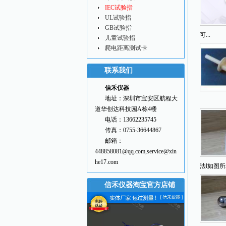
IEC试验指
UL试验指
GB试验指
可...
儿童试验指
爬电距离测试卡
联系我们
信禾仪器
地址：深圳市宝安区航程大
道华创达科技园A栋4楼
电话：13662235745
传真：0755-36644867
邮箱：
448858081@qq.com,service@xin
he17.com
法l如图所
信禾仪器淘宝官方店铺