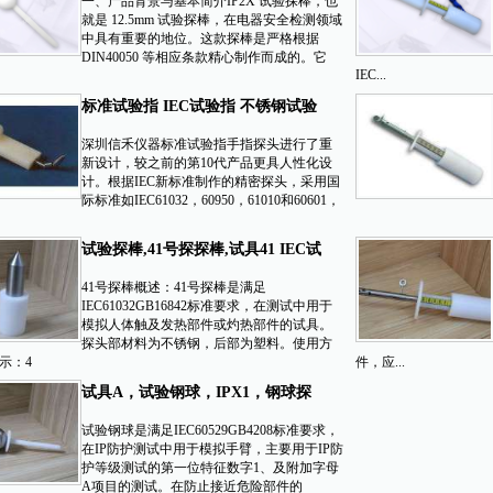
一、产品背景与基本简介IP2X 试验探棒，也
就是 12.5mm 试验探棒，在电器安全检测领域
中具有重要的地位。这款探棒是严格根据
DIN40050 等相应条款精心制作而成的。它
IEC...
标准试验指 IEC试验指 不锈钢试验
指
深圳信禾仪器标准试验指手指探头进行了重
新设计，较之前的第10代产品更具人性化设
计。根据IEC新标准制作的精密探头，采用国
际标准如IEC61032，60950，61010和60601，
试验探棒,41号探探棒,试具41 IEC试
验指
41号探棒概述：41号探棒是满足
IEC61032GB16842标准要求，在测试中用于
模拟人体触及发热部件或灼热部件的试具。
探头部材料为不锈钢，后部为塑料。使用方
示：4
件，应...
试具A，试验钢球，IPX1，钢球探
棒
试验钢球是满足IEC60529GB4208标准要求，
在IP防护测试中用于模拟手臂，主要用于IP防
护等级测试的第一位特征数字1、及附加字母
A项目的测试。在防止接近危险部件的