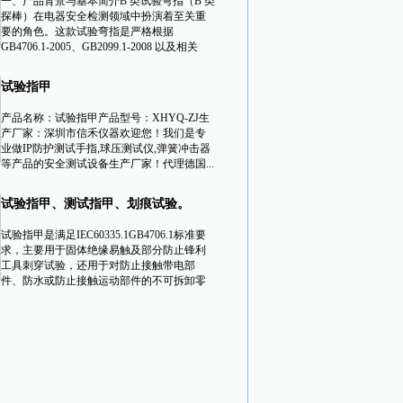
一、产品背景与基本简介B 类试验弯指（B 类
探棒）在电器安全检测领域中扮演着至关重
要的角色。这款试验弯指是严格根据
GB4706.1-2005、GB2099.1-2008 以及相关
试验指甲
产品名称：试验指甲产品型号：XHYQ-ZJ生
产厂家：深圳市信禾仪器欢迎您！我们是专
业做IP防护测试手指,球压测试仪,弹簧冲击器
等产品的安全测试设备生产厂家！代理德国...
试验指甲、测试指甲、划痕试验。
试验指甲是满足IEC60335.1GB4706.1标准要
求，主要用于固体绝缘易触及部分防止锋利
工具刺穿试验，还用于对防止接触带电部
件、防水或防止接触运动部件的不可拆卸零