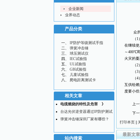
企业新闻
业界动态
产品分类
众所
（1）至
IP防护等级测试手指
在继续使
弹簧冲击锤
～400
球压测试仪
火灾的蔓
IEC试验指
UL试验指
（2）
GB试验指
（3）电
儿童试验指
（4）采
爬电距离测试卡
互供给燃
度要小些
相关文章
电缆燃烧的特性及危害 》
上一
台达光伏逆变器通过IP防护测试
下一
弹簧冲击锤深圳厂家有哪些？
打印本页
||
最新文章
站内搜索