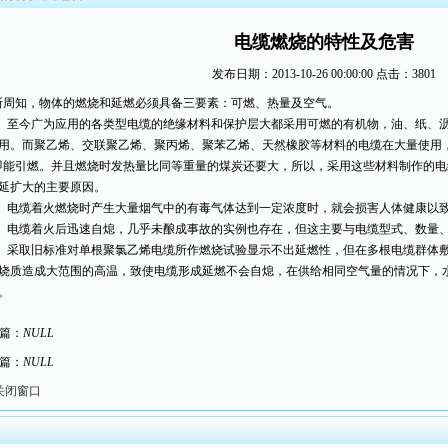
电缆燃烧的特性及危害
发布日期：2013-10-26 00:00:00
点击：3801
周知，物体的燃烧和延燃必须具备三要素：可燃、热量及空气。
今广为应用的各类型电缆的绝缘材料和保护层大都采用可燃的有机物，油、纸、沥
用。而聚乙烯、交联聚乙烯、聚丙烯、聚苯乙烯、天然橡胶等材料的电缆在大量使用，这
℃即能引燃。并且燃烧时发热量比同等重量的煤炭还要大，所以，采用这些材料制作的
延扩大的主要原因。
电缆着火燃烧时产生大量烟气中的有毒气体达到一定浓度时，就会损害人体健康以
缆着火后迅速自熄，几乎未酿成事故的实例也存在，但这主要与电缆型式、数量、
取旧标准对单根聚氯乙烯电缆所作燃烧试验显示不出延燃性，但在多根电缆群体敷
烧质造成大范围的高温，致使电缆形成延燃不会自熄，在供给相同空气量的情况下，
。
篇：
NULL
篇：
NULL
关闭窗口