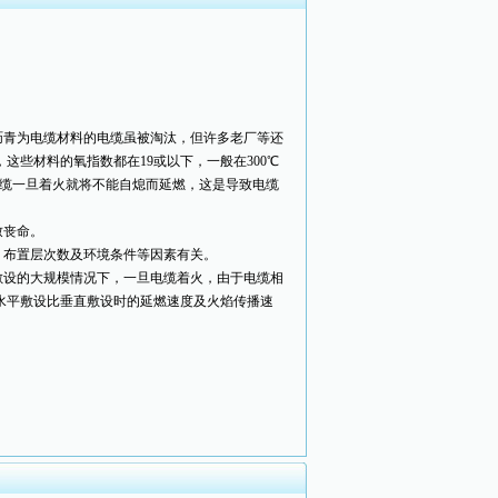
青为电缆材料的电缆虽被淘汰，但许多老厂等还
些材料的氧指数都在19或以下，一般在300℃
电缆一旦着火就将不能自熄而延燃，这是导致电缆
致丧命。
布置层次数及环境条件等因素有关。
设的大规模情况下，一旦电缆着火，由于电缆相
水平敷设比垂直敷设时的延燃速度及火焰传播速