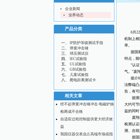
企业新闻
业界动态
产品分类
6月
机制上根
IP防护等级测试手指
率。
弹簧冲击锤
据国
球压测试仪
特点，能
IEC试验指
UL试验指
“认
GB试验指
气。”庞
儿童试验指
据介
爬电距离测试卡
法弊端凸
告，有可
相关文章
据测算，
经不起弹簧冲击锤冲击 电磁炉抽
大约可节
益的同时
检两成不合格
庞翔表示
自适应过程控制提供更大经济效
检测认证
益
测、在线
我国仪器仪表业占高端市场或指
据国家认