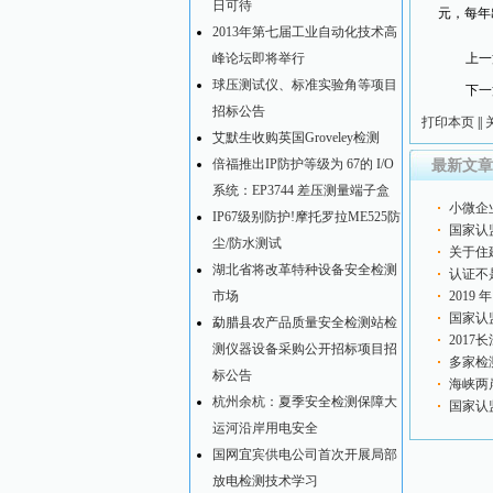
日可待
元，每年
2013年第七届工业自动化技术高
峰论坛即将举行
上一
球压测试仪、标准实验角等项目
下一
招标公告
打印本页
||
艾默生收购英国Groveley检测
倍福推出IP防护等级为 67的 I/O
最新文章
系统：EP3744 差压测量端子盒
小微企
IP67级别防护!摩托罗拉ME525防
革
国家认
尘/防水测试
南》等
关于住
湖北省将改革特种设备安全检测
下乡活
认证不
市场
撤销！
2019
国家认
勐腊县农产品质量安全检测站检
共服务
201
测仪器设备采购公开招标项目招
召开
多家检
标公告
海峡两
杭州余杭：夏季安全检测保障大
开
国家认
运河沿岸用电安全
行业造
国网宜宾供电公司首次开展局部
放电检测技术学习