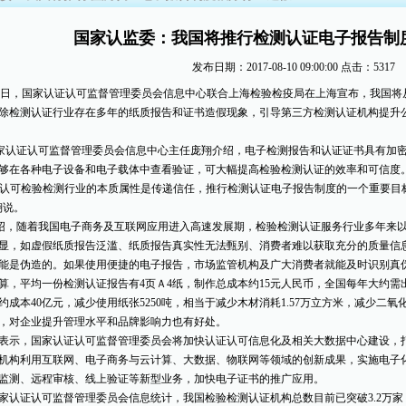
国家认监委：我国将推行检测认证电子报告制
发布日期：2017-08-10 09:00:00
点击：5317
22日，国家认证认可监督管理委员会信息中心联合上海检验检疫局在上海宣布，我国
除检测认证行业存在多年的纸质报告和证书造假现象，引导第三方检测认证机构提升
家认证认可监督管理委员会信息中心主任庞翔介绍，电子检测报告和认证证书具有加
够在各种电子设备和电子载体中查看验证，可大幅提高检验检测认证的效率和可信度
证认可检验检测行业的本质属性是传递信任，推行检测认证电子报告制度的一个重要目
翔说。
绍，随着我国电子商务及互联网应用进入高速发展期，检验检测认证服务行业多年来
显，如虚假纸质报告泛滥、纸质报告真实性无法甄别、消费者难以获取充分的质量信
能是伪造的。如果使用便捷的电子报告，市场监管机构及广大消费者就能及时识别真
平均一份检测认证报告有4页Ａ4纸，制作总成本约15元人民币，全国每年大约需
约成本40亿元，减少使用纸张5250吨，相当于减少木材消耗1.57万立方米，减少二氧
，对企业提升管理水平和品牌影响力也有好处。
，国家认证认可监督管理委员会将加快认证认可信息化及相关大数据中心建设，打
机构利用互联网、电子商务与云计算、大数据、物联网等领域的创新成果，实施电子
监测、远程审核、线上验证等新型业务，加快电子证书的推广应用。
证认可监督管理委员会信息统计，我国检验检测认证机构总数目前已突破3.2万家，