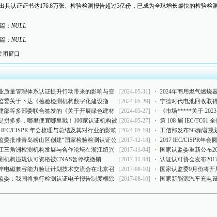
出具认证证书达176.8万张、检验检测报告超过3亿份，已成为全球增长最快的检验检
篇：
NULL
篇：
NULL
关闭窗口
业质量管理体系认证提升行动带来的影响与变
[2024-05-31]
2024年商用燃气燃
监委关于下达《检验检测机构数字化建设指
[2024-05-29]
度分析
宁德时代电池回收取
25项认证认可行业标准 制修订计划项目的通知
建部等多部委联合签发的《关于开展绿色建材
[2024-05-27]
响与机遇
《市场*****关于 2
动的通知》的影响分析
是拼多多，哪里便宜哪里戳！100家认证机构被
[2024-05-27]
提升行动”工作情况的
第 108 届 IEC/TC6
 年 IEC/CISPR 年会梳理与总结及其对行业的影响
[2024-05-19]
工信部发布5G频谱规
监委批准青岛崂山区创建“国家检验检测认证公
[2017-12-18]
2017 IEC/CISP
平台示范区”
7长江三角洲检测机构发展与合作论坛在浙江绍兴
[2017-11-04]
国家认监委重新公布2
测机构违规认可资格被CNAS暂停或撤销
[2017-11-04]
年度指定和第三批日
认证认可协会发布20
岸电磁兼容能力验证计划技术交流会在北京召
[2017-08-10]
报告
国家认监委9月份将开
监委：我国将推行检测认证电子报告制度根除
[2017-08-10]
品质量安全
国家新能源汽车充电
假