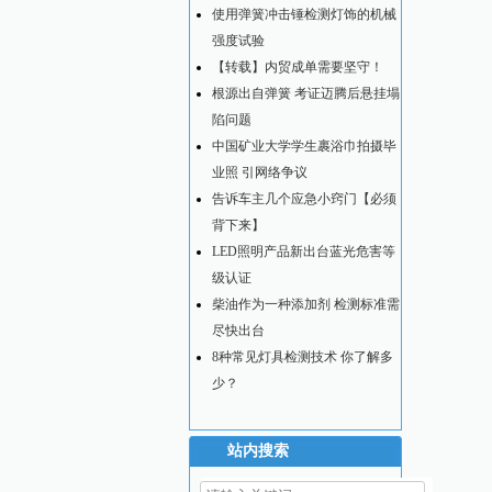
使用弹簧冲击锤检测灯饰的机械
强度试验
【转载】内贸成单需要坚守！
根源出自弹簧 考证迈腾后悬挂塌
陷问题
中国矿业大学学生裹浴巾拍摄毕
业照 引网络争议
告诉车主几个应急小窍门【必须
背下来】
LED照明产品新出台蓝光危害等
级认证
柴油作为一种添加剂 检测标准需
尽快出台
8种常见灯具检测技术 你了解多
少？
站内搜索