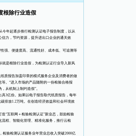
度根除行业造假
将从今年起逐步推行检测认证电子报告制度，以从
公信力，节约资源，提升进出口企业的通关效
密性强、便捷度高、流通性好、成本低、可追溯等
。
标就是根除行业造假，为检测认证行业导入新风
以纸质报告加盖印章的模式服务企业及消费者的做
息等。“进入市场的产品随附的一份检验合格报
伪，从机制上制约造假”。
出具3亿份。如果以电子报告取代纸质报告，每年
化碳排放1.2万吨。在创造经济效益和社会环境效
造“互联网＋检验检测认证”新业态，鼓励检验
化流程、智能化管理、精准化服务，推行云检
检验检测认证服务业年营业总收入突破2000亿