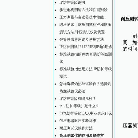
IP防护等级说明
步进电机测速方法和性能判段
压力测量与变送器技术性能
耐压测
球压测试：球压测试标准和球压
测试方法,球压测试仪及装置
耐压
弹簧冲击器用途及使用方法
间，如
IP防护测试|IP1|IP2|IP3|IP4的用途
的时间
标准试验指的种类 IP防护等级测
测
试
标准试验指使用方法 IP防护等级
测试
怎样选择灼热丝试验仪？选择灼
热丝试验仪必读
IP防护等级有哪几种？
ip（防护等级）是什么？
调
电气防护等级ipXX中xx表示什么
2
低压电器耐压实验标准
压器就
耐压测试仪操作方法
高压测试仪的作用及操作方