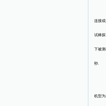
操
连接或
1
试棒探
2
下被测
3.
秒.
4
5
6
机型为