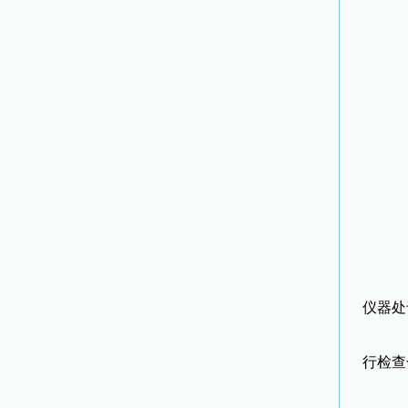
击
报
误
1
2
3、
仪器处
4
行检查