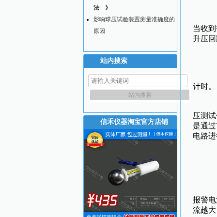
法 》
电
影响球压试验装置测量准确度的
当收到
原因
升压回
站内搜索
显
计时。
（
压测试
信禾仪器淘宝官方店铺
是通过
电路进
选
报警电
流越大