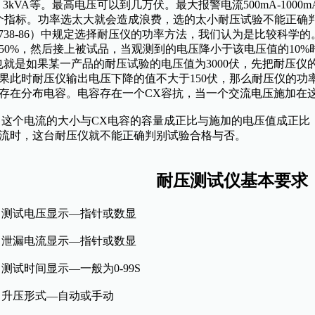
A、3kVA等。最高电压可以到几万伏。最大报警电流500mA-10
个指标。功率选太大就会造成浪费，选的太小耐压试验不能正确判断
6738-86）中规定选择耐压仪的功率方法，我们认为是比较科学
50%，然后接上被试品，当观测到的电压降小于该电压值的10
也就是如果某一产品的耐压试验的电压值为3000伏，先把耐压仪的
果此时耐压仪输出电压下降的值不大于150伏，那么耐压仪的功
存在分布电容。电容存在一个CX容抗，当一个交流电压施加在
个电流的大小与CX电容的容量成正比与施加的电压值成正比
流时，这台耐压仪就不能正确判别试验合格与否。
耐压测试仪基本要求
试电压显示—指针或数显
漏电流显示—指针或数显
试时间显示—一般为0-99S
压形式—自动或手动