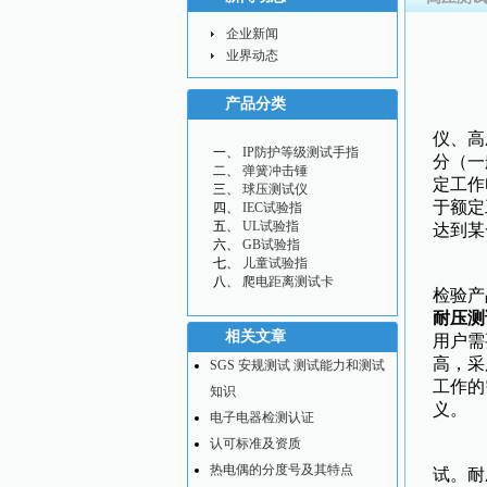
企业新闻
业界动态
产品分类
耐
仪、高
IP防护等级测试手指
分（一
弹簧冲击锤
定工作
球压测试仪
于额定
IEC试验指
UL试验指
达到某
GB试验指
儿童试验指
电
爬电距离测试卡
检验产
耐压测
相关文章
用户需
高，采
SGS 安规测试 测试能力和测试
工作的
知识
义。
电子电器检测认证
认可标准及资质
耐
热电偶的分度号及其特点
试。耐