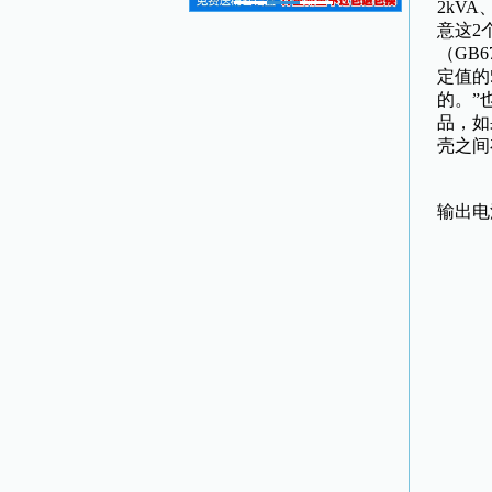
2kV
意这2
（GB
定值的
的。”
品，如
壳之间
这
输出电
测
泄
测
升